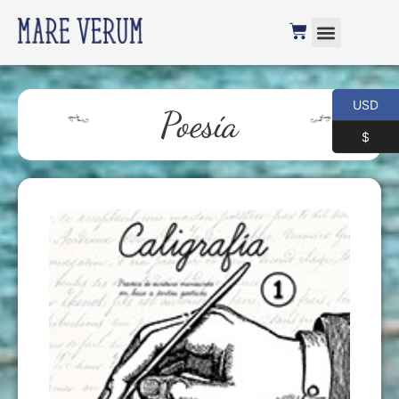
USD
Poesía
$