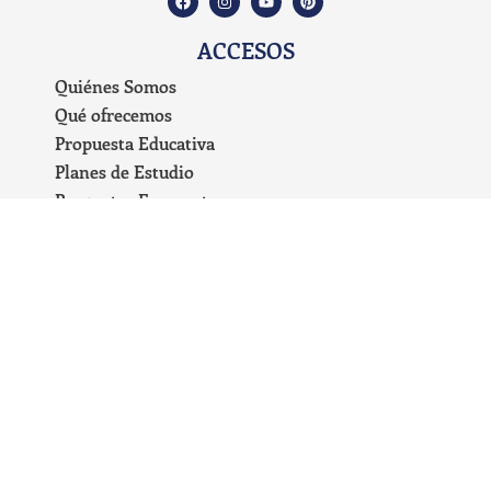
ACCESOS
Quiénes Somos
Qué ofrecemos
Propuesta Educativa
Planes de Estudio
Preguntas Frecuentes
Carrito de Compras
Blog
Mi cuenta
Términos y condiciones
Políticas de devolución
Políticas de privacidad del sitio web
educarenfamiliaunschooling@gmail.com
+54 9 221 671-0389
TODOS LOS DERECHOS RESERVADOS © - 2026