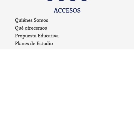
ACCESOS
Quiénes Somos
Qué ofrecemos
Propuesta Educativa
Planes de Estudio
Preguntas Frecuentes
Carrito de Compras
Blog
Mi cuenta
Términos y condiciones
Políticas de devolución
Políticas de privacidad del sitio web
educarenfamiliaunschooling@gmail.com
+54 9 221 671-0389
TODOS LOS DERECHOS RESERVADOS © - 2026