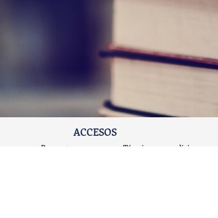
ACCESOS
omos
Preguntas
Términos y condiciones
Frecuentes
emos
Políticas de devolución
Carrito de
Políticas de privacidad del
Compras
sitio web
Blog
Mi cuenta