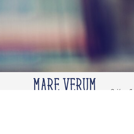
Quiénes S
Qué ofrec
Propuesta
Educativa
Planes de
Estudio