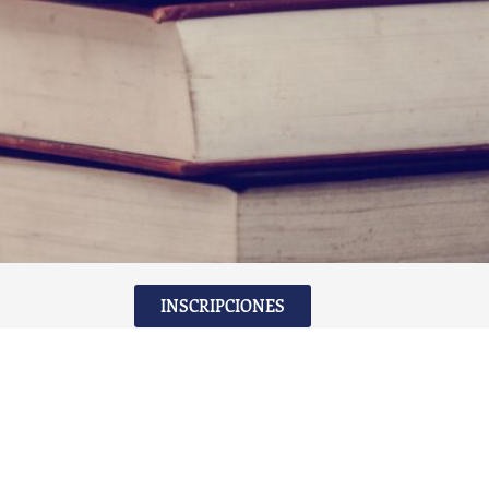
INSCRIPCIONES
educarenfamiliaunschooling@gmail.com
+54 9 221 671-0389
TODOS LOS DERECHOS RESERVADOS © - 2026