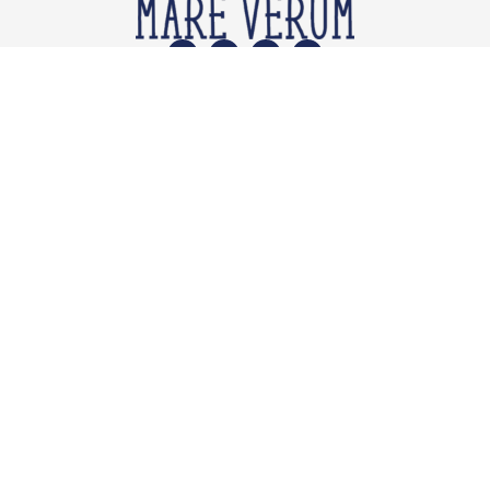
ACCESOS
Quiénes Somos
Qué ofrecemos
Propuesta Educativa
Planes de Estudio
Preguntas Frecuentes
Carrito de Compras
Blog
Mi cuenta
Términos y condiciones
Políticas de devolución
Políticas de privacidad del sitio web
educarenfamiliaunschooling@gmail.com