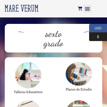
USD
sexto
$
grado
Planes de Estudio
Talleres Educativos