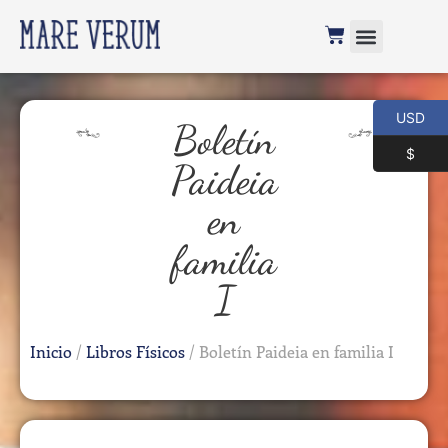
USD
Boletín
$
Paideia
en
familia
I
Inicio
/
Libros Físicos
/ Boletín Paideia en familia I