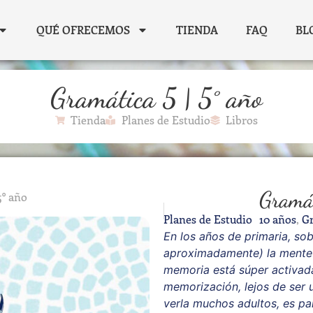
QUÉ OFRECEMOS
TIENDA
FAQ
BL
Gramática 5 | 5° año
Tienda
Planes de Estudio
Libros
Gramát
5° año
Planes de Estudio
10 años
,
G
En los años de primaria, sob
aproximadamente) la mente e
memoria está súper activada
memorización, lejos de ser 
verla muchos adultos, es par