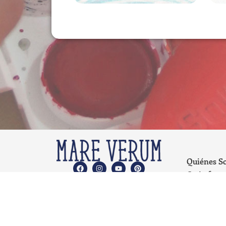
Quiénes S
Qué ofrec
Propuesta
Educativa
Planes de
Estudio