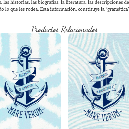
 las historias, las biografías, la literatura, las descripciones d
 lo que les rodea. Esta información, constituye la “gramática”
Productos Relacionados
RETÓRICA 2 | 11° AÑO
LÓGICA 3 | 9° AÑO
USD
590,00
USD
549,00
AÑADIR AL CARRITO
AÑADIR AL CARRITO