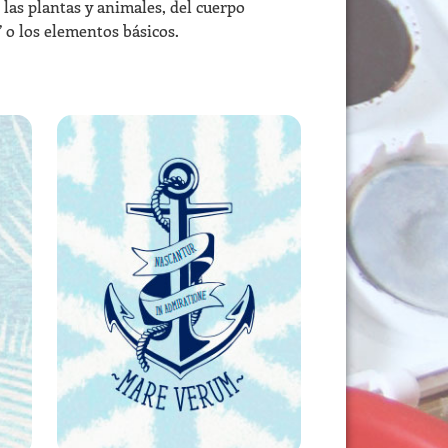
e las plantas y animales, del cuerpo
 o los elementos básicos.
LÓGICA 2 | 8° AÑO
USD
549,00
AÑADIR AL CARRITO