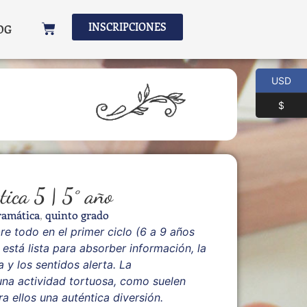
INSCRIPCIONES
OG
USD
$
ica 5 | 5° año
ramática
,
quinto grado
re todo en el primer ciclo (6 a 9 años
stá lista para absorber información, la
 y los sentidos alerta. La
una actividad tortuosa, como suelen
a ellos una auténtica diversión.