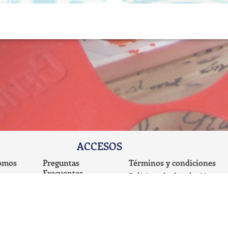
ACCESOS
omos
Preguntas
Términos y condiciones
Frecuentes
emos
Políticas de devolución
Carrito de
Políticas de privacidad del
Compras
sitio web
Blog
Mi cuenta