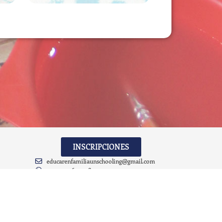
INSCRIPCIONES
educarenfamiliaunschooling@gmail.com
+54 9 221 671-0389
TODOS LOS DERECHOS RESERVADOS © - 2026