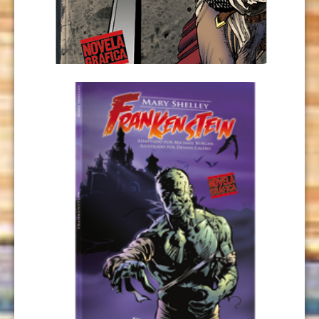
USD
9,00
LEER MÁS
FRANKENSTEIN
USD
9,00
AÑADIR AL CARRITO