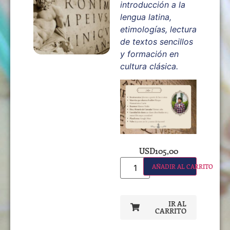
introducción a la
lengua latina,
etimologías, lectura
de textos sencillos
y formación en
cultura clásica.
USD
105,00
AÑADIR AL CARRITO
IR AL
CARRITO