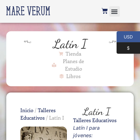
USD
Latín I
$
Tienda
Planes de
Estudio
Libros
Latín I
Inicio
/
Talleres
Educativos
/ Latín I
Talleres Educativos
Latín I para
jóvenes: