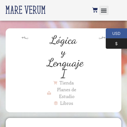
USD
Lógica
$
y
Lenguaje
I
Tienda
Planes de
Estudio
Libros