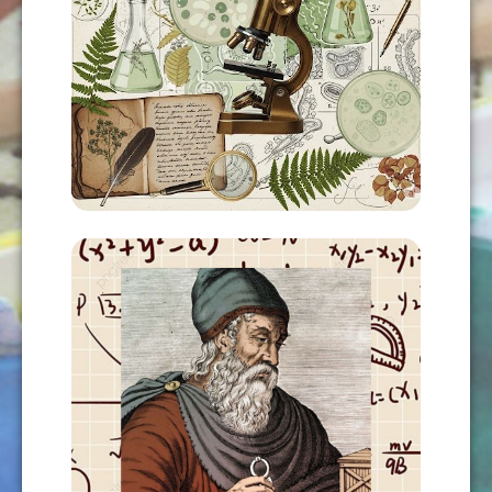
CIENCIAS III
USD
115,00
AÑADIR AL CARRITO
MATEMÁTICAS VORTICIALES Y
CONOCIMIENTO UNIFICADO