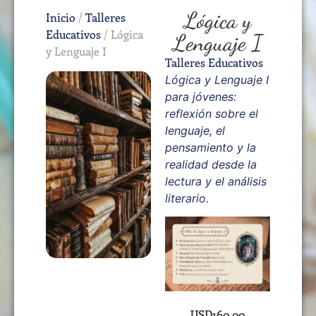
Lógica y
Inicio
/
Talleres
Educativos
/ Lógica
Lenguaje I
y Lenguaje I
Talleres Educativos
Lógica y Lenguaje I
para jóvenes:
reflexión sobre el
lenguaje, el
pensamiento y la
realidad desde la
lectura y el análisis
literario.
USD
160,00