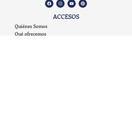
ACCESOS
Quiénes Somos
Qué ofrecemos
Propuesta Educativa
Planes de Estudio
Preguntas Frecuentes
Carrito de Compras
Blog
Mi cuenta
Términos y condiciones
Políticas de devolución
Políticas de privacidad del sitio web
educarenfamiliaunschooling@gmail.com
+54 9 221 671-0389
TODOS LOS DERECHOS RESERVADOS © - 2026