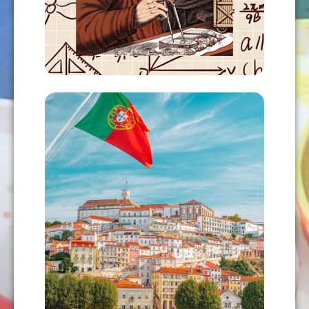
USD
120,00
AÑADIR AL CARRITO
PORTUGUÉS
USD
63,00