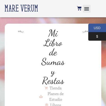
USD
Mi
$
Libro
de
Sumas
y
Restas
Tienda
Planes de
Estudio
Libros