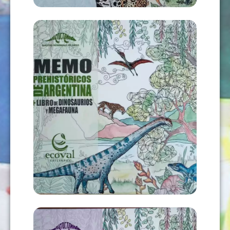
MEMOTEST ANIMALES
PREHISTÓRICOS DE ARGENTINA +
LIBRO
USD
22,00
AÑADIR AL CARRITO