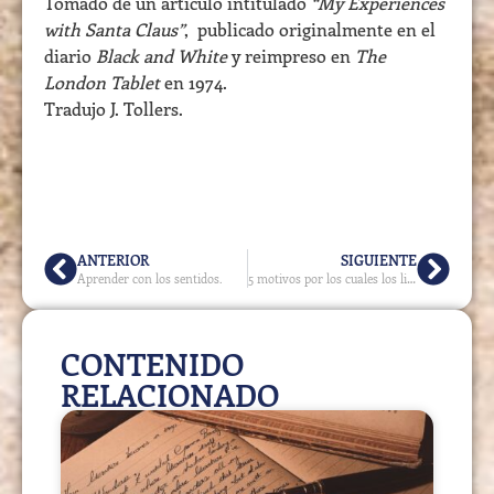
Tomado de un artículo intitulado
“My Experiences
with Santa Claus”
,
publicado originalmente en el
diario
Black and White
y reimpreso en
The
London Tablet
en 1974.
Tradujo J. Tollers.
ANTERIOR
SIGUIENTE
Aprender con los sentidos.
5 motivos por los cuales los libros vivos antiguos son una buena herramienta.
CONTENIDO
RELACIONADO