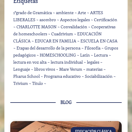
Etiquetas
1°grado de Gramática
ambiente
Arte
ARTES
LIBERALES
asombro
Aspectos legales
Certificación
CHARLOTTE MASON
Convalidación
Cooperativas
de homeschoolers
Cuadrivium
EDUCACIÓN
CLÁSICA
EDUCAR EN FAMILIA
ESCUELA EN CASA
Etapas del desarrollo de la persona
Filosofía
Grupos
pedagógicos
HOMESCHOOLING
Latín
Lectura
lectura en voz alta
lectura individual
legales
Lenguaje
libros vivos
Mare Verum
materias
Pharus School
Programa educativo
Sociabilización
Trivium
Título
BLOG
EDUCACIÓN CLÁSICA