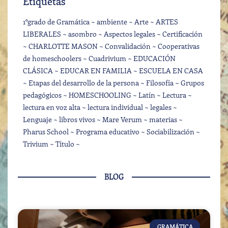
Etiquetas
1°grado de Gramática
ambiente
Arte
ARTES
LIBERALES
asombro
Aspectos legales
Certificación
CHARLOTTE MASON
Convalidación
Cooperativas
de homeschoolers
Cuadrivium
EDUCACIÓN
CLÁSICA
EDUCAR EN FAMILIA
ESCUELA EN CASA
Etapas del desarrollo de la persona
Filosofía
Grupos
pedagógicos
HOMESCHOOLING
Latín
Lectura
lectura en voz alta
lectura individual
legales
Lenguaje
libros vivos
Mare Verum
materias
Pharus School
Programa educativo
Sociabilización
Trivium
Título
BLOG
GRAMÁTICA