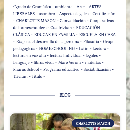
1°grado de Gramática
ambiente
Arte
ARTES
LIBERALES
asombro
Aspectos legales
Certificación
CHARLOTTE MASON
Convalidación
Cooperativas
de homeschoolers
Cuadrivium
EDUCACIÓN
CLÁSICA
EDUCAR EN FAMILIA
ESCUELA EN CASA
Etapas del desarrollo de la persona
Filosofía
Grupos
pedagógicos
HOMESCHOOLING
Latín
Lectura
lectura en voz alta
lectura individual
legales
Lenguaje
libros vivos
Mare Verum
materias
Pharus School
Programa educativo
Sociabilización
Trivium
Título
BLOG
CHARLOTTE MASON